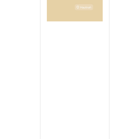
n
.
ARKEL Nr. /
VPR2